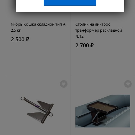
Якорь Кошка складной тип А
Столик на ликтрос
2,5 кг
транформер раскладной
№12
2 500 ₽
2 700 ₽