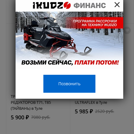
×
Позвонить
ТРОС РУЛЕВОЙ F10 ДЛЯ
ТРОС "ГАЗ-РЕВЕРС" C2 F14
РЕДУКТОРОВ Т71, Т85
ULTRAFLEX в Туле
(ТАЙВАНЬ) в Туле
5 985 ₽
2520 руб.
5 900 ₽
7080 руб.