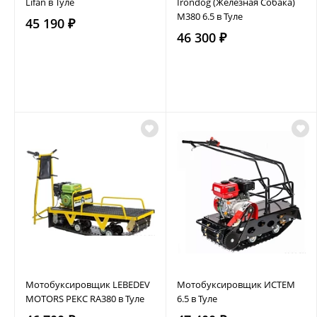
Lifan в Туле
Irondog (Железная Собака)
M380 6.5 в Туле
45 190 ₽
46 300 ₽
Мотобуксировщик LEBEDEV
Мотобуксировщик ИСТЕМ
MOTORS РЕКС RA380 в Туле
6.5 в Туле