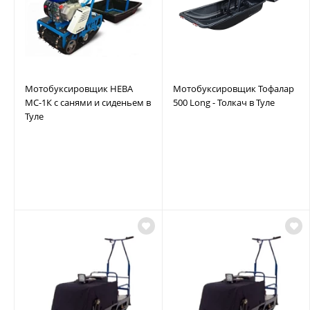
Мотобуксировщик НЕВА
Мотобуксировщик Тофалар
МС-1К с санями и сиденьем в
500 Long - Толкач в Туле
Туле