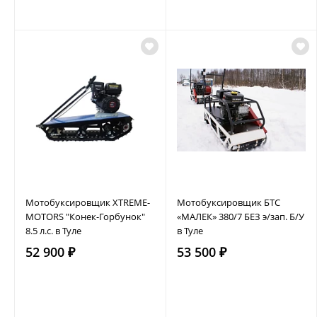
Мотобуксировщик XTREME-
Мотобуксировщик БТС
MOTORS "Конек-Горбунок"
«МАЛЕК» 380/7 БЕЗ э/зап. Б/У
8.5 л.с. в Туле
в Туле
52 900 ₽
53 500 ₽