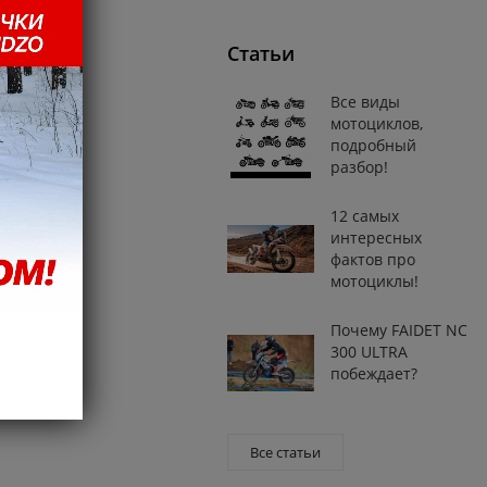
Статьи
Все виды
мотоциклов,
подробный
разбор!
12 самых
интересных
фактов про
мотоциклы!
Почему FAIDET NC
300 ULTRA
побеждает?
Все статьи