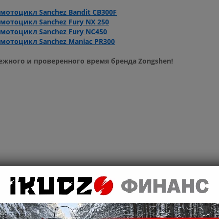
мотоцикл Sanchez Bandit CB300F
мотоцикл Sanchez Fury NX 250
мотоцикл Sanchez Fury NC450
мотоцикл Sanchez Maniac PR300
жного и проверенного время бренда Zongshen!