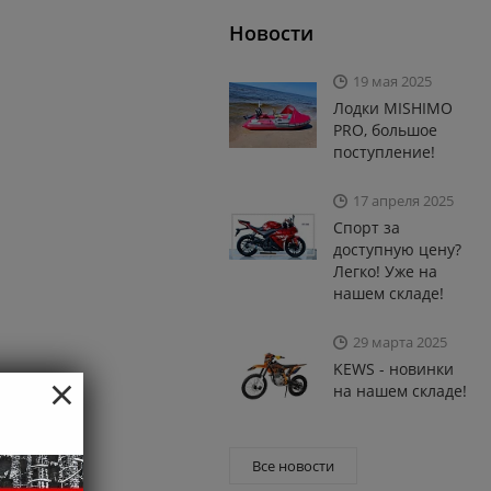
Новости
19 мая 2025
Лодки MISHIMO
PRO, большое
поступление!
17 апреля 2025
Спорт за
доступную цену?
Легко! Уже на
нашем складе!
29 марта 2025
KEWS - новинки
×
на нашем складе!
Все новости