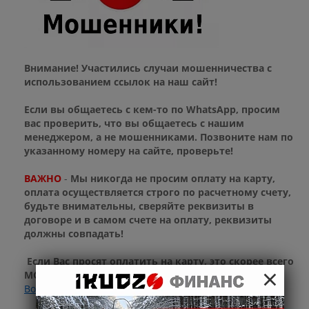
Внимание! Участились случаи мошенничества с
использованием ссылок на наш сайт!
Если вы общаетесь с кем-то по WhatsApp, просим
вас проверить, что вы общаетесь с нашим
менеджером, а не мошенниками. Позвоните нам по
указанному номеру на сайте, проверьте!
ВАЖНО
-
Мы никогда не просим оплату на карту,
оплата осуществляется строго по расчетному счету,
будьте внимательны, сверяйте реквизиты в
договоре и в самом счете на оплату, реквизиты
должны совпадать!
Если Вас просят оплатить на карту, это скорее всего
×
МОШЕННИКИ!
Возврат к списку