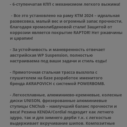
- 6-ступенчатая КПП с механизмом легкого выжима!
- Все это установлено на раму KTM 2024 – идеальная
развесовка, малый вес и огромный запас прочности,
благодаря хромолибденовой стали! Защитой от
коррозии является покрытие RAPTOR! Нет ржавчины
и царапин!
- За устойчивость и маневренность отвечает
австрийская WP Suspension, полностью
настраиваема под ваши задачи и стиль езды!
- Прямоточная стальная трасса выхлопа с
глушителем на базе разработок именитого
бренда AKRAPOVICH с системой POWERBOMB.
- Легкосплавные, алюминиево-кремневые, колесные
диски UNISON, фрезерованные алюминиевые
ступицы CNChub – наилучший баланс прочности и
веса! Резина KENDA/Cordial подходит как летнего
эдуро, так и для зимнего дерби т.к. с легкостью
выдерживает вкручивание шипов. Композитные