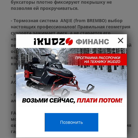
буксаторы плотно фиксируют покрышку не
позволяя ей прокручиваться.
- Тормозная система ANJIE (from BREMBO) выбор
настоящих профессионалов! Правильная геометрия
суппорта зажимает диск, а не старается его
×
«перекусить»! Тормозные диски KTM –
вентилируемые, большого диаметра для уверенной
остановки и достаточного рассеивания тепла,
которые не поведут! Все это закрывает
кожух PRO CAKEN!
- Профессиональное антискользящее сидение
ACERBIS
- Руль RENTHAL FATBAR 7075 из анодированного
алюминия
FAIDET NC300S ULTRA признан лучшим кроссовым
мотоциклов среди 300куб.см моделей с водным
Позвонить
охлаждение уже по статистике продаж и отсутствия
гарантийных случаев .