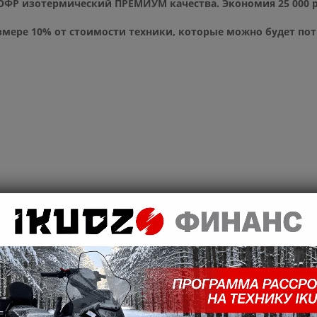
ОФР изотермический ПРЕМИУМ качества. Экономия 25 000 
змере 10% от стоимости техники, которые можно будет пот