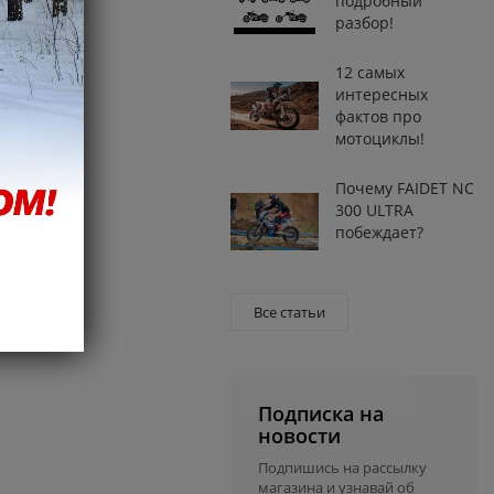
подробный
разбор!
12 самых
интересных
фактов про
мотоциклы!
Почему FAIDET NC
300 ULTRA
побеждает?
Все статьи
Подписка на
новости
Подпишись на рассылку
магазина и узнавай об