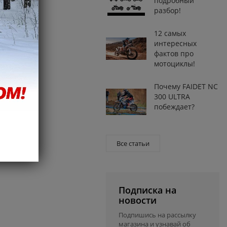
подробный
разбор!
12 самых
интересных
фактов про
мотоциклы!
Почему FAIDET NC
300 ULTRA
побеждает?
Все статьи
Подписка на
новости
Подпишись на рассылку
магазина и узнавай об