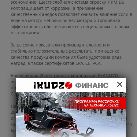
экономично. Шестислойная система окраски ЛКМ Du
Pont защищает от коррозии, а применение
качественных анодов позволяет снизить влияние соли в
воде на мотор. Небольшой вес мотора и топливная
эффективность обеспечиваются специальным сплавом
из алюминия.
За высокие показатели производительности и
стабильно положительные результаты при оценке
качества продукции компания была удостоена ряда
наград, а также сертификатов EPA, CE, VCA.
Более чем за 20 лет работы корпорация SEANOVO
×
вышла на мировой рынок и сегодня имеет
представительства в Австралии, Азии, Африке, Европе,
Северной и Южной Америке.
На территорию России компания SEANOVO пришла в
2013 году. Надежность, простота и удобство
использование, высокое качество, долгий срок службы –
так характеризуют российские покупатели моторы этого
бренда.