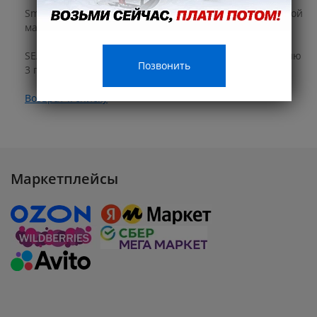
Smarine shop является официальным дилером торговой
марки.
SEANOVO предоставляет гарантию на свою продукцию
Позвонить
3 года.
Возврат к списку
Маркетплейсы