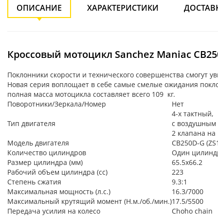
ОПИСАНИЕ
ХАРАКТЕРИСТИКИ
ДОСТАВ
Кроссовый мотоцикл Sanchez Maniac CB2
Поклонники скорости и технического совершенства смогут у
Новая серия воплощает в себе самые смелые ожидания пок
полная масса мотоцикла составляет всего 109 кг.
Поворотники/Зеркала/Номер
Нет
4-х тактный,
Тип двигателя
с воздушным
2 клапана на
Модель двигателя
CB250D-G (Z
Количество цилиндров
Один цилинд
Размер цилиндра (мм)
65.5x66.2
Рабочий объем цилиндра (cc)
223
Степень сжатия
9.3:1
Максимальная мощность (л.с.)
16.3/7000
Максимальный крутящий момент (Н.м./об./мин.)
17.5/5500
Передача усилия на колесо
Choho chain