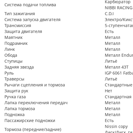
Карбюратор
Система подачи топлива
NIBBI RACING
Тип зажигания
C.D.I
Система запуска двигателя
Электро/Кикс
Трансмиссия
5-ступенчатая
Защита двигателя
Есть
Маятник
Металл
Подрамник
Металл
Линк
Металл
Обода
Металл Endur
Ступицы
Литьё
Задняя звезда
Металл 43Т
Руль
IGP 6061 Fatb
Траверсы
Литьё
Рычаги сцепления и тормоза
Стандартные
Защита рук
Нет
Ручка газа
Стандартная
Лапка переключения передач
Металл
Лапка тормоза
Металл
Подножка
Металл
Пассажирские подножки
Есть
Nissin copy
Тормоза (передние/задние)
Диск/Диск, г