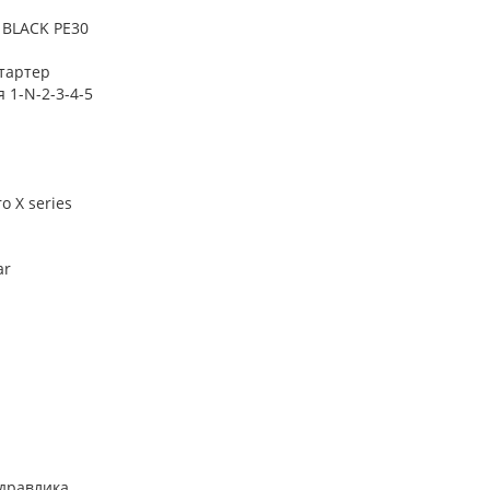
 BLACK PE30
тартер
 1-N-2-3-4-5
o X series
ar
идравлика