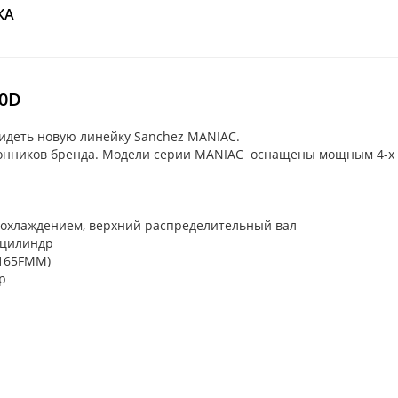
КА
50D
видеть новую линейку Sanchez MANIAC.
лонников бренда. Модели серии MANIAC оснащены мощным 4-х 
 охлаждением, верхний распределительный вал
 цилиндр
S165FMM)
р