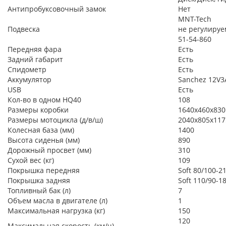
Антипробуксовочный замок
Нет
MNT-Tech
Подвеска
не регулируем
51-54-860
Передняя фара
Есть
Задний габарит
Есть
Спидометр
Есть
Аккумулятор
Sanchez 12V3
USB
Есть
Кол-во в одном HQ40
108
Размеры коробки
1640x460x830
Размеры мотоцикла (д/в/ш)
2040x805x117
Колесная база (мм)
1400
Высота сиденья (мм)
890
Дорожный просвет (мм)
310
Сухой вес (кг)
109
Покрышка передняя
Soft 80/100-2
Покрышка задняя
Soft 110/90-1
Топливный бак (л)
7
Объем масла в двигателе (л)
1
Максимальная нагрузка (кг)
150
120
Максимальная скорость (км/ч)