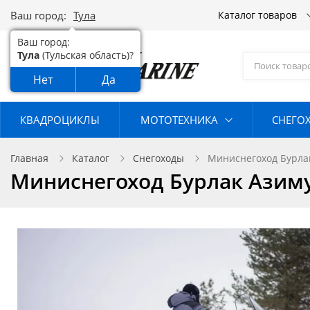
Ваш город:
Тула
Каталог товаров
Ваш город:
Тула
(Тульская область)?
Нет
Да
КВАДРОЦИКЛЫ
МОТОТЕХНИКА
СНЕГО
Главная
Каталог
Снегоходы
Миниснегоход Бурлак 
Миниснегоход Бурлак Азимут