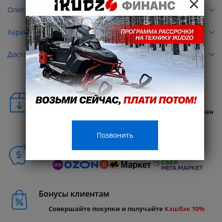
×
Описание
Характеристики
Доставка
Удобная доставка
Бесплатная доставка в любую точку России и стран
СНГ
Позвонить
Способы покупки
Бонусы клиентам
Совершайте покупки и получайте
Кэшбэк 10%