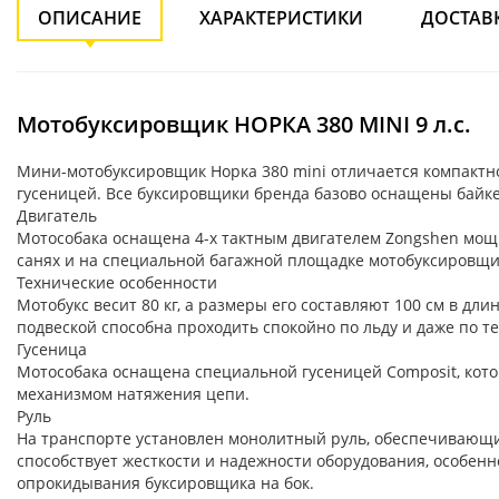
ОПИСАНИЕ
ХАРАКТЕРИСТИКИ
ДОСТАВ
Мотобуксировщик НОРКА 380 MINI 9 л.с.
Мини-мотобуксировщик Норка 380 mini отличается компактн
гусеницей. Все буксировщики бренда базово оснащены байк
Двигатель
Мотособака оснащена 4-х тактным двигателем Zongshen мощно
санях и на специальной багажной площадке мотобуксировщик
Технические особенности
Мотобукс весит 80 кг, а размеры его составляют 100 см в дл
подвеской способна проходить спокойно по льду и даже по т
Гусеница
Мотособака оснащена специальной гусеницей Composit, кото
механизмом натяжения цепи.
Руль
На транспорте установлен монолитный руль, обеспечивающи
способствует жесткости и надежности оборудования, особенн
опрокидывания буксировщика на бок.