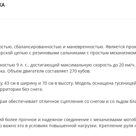
КА
остью, сбалансированностью и маневренностью. Является про
ерской цепью с резиновыми сальниками с простым механизмом
стью 9 л. с., достигающий максимальную скорость до 20 км/ч. 
а. Объем двигателя составляет 270 кубов.
ину, 43 см в ширину и 70 см в высоту. Модель оснащена гусениц
ерритории без снега.
рая обеспечивает отличное сцепление со снегом и со льдом бл
й более прочное и надежное соединение с механизмами мотоб
о важно это в условиях повышенной нагрузки. Крепление руля н