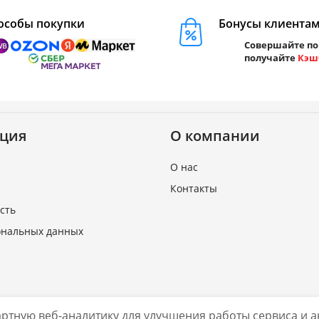
особы покупки
Бонусы клиента
Совершайте по
получайте
Кэш
ция
О компании
О нас
Контакты
сть
ональных данных
дартную веб-аналитику для улучшения работы сервиса и
Нашли ошибку?
.shop
2026