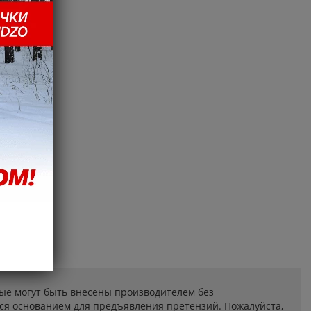
ые могут быть внесены производителем без
ся основанием для предъявления претензий. Пожалуйста,