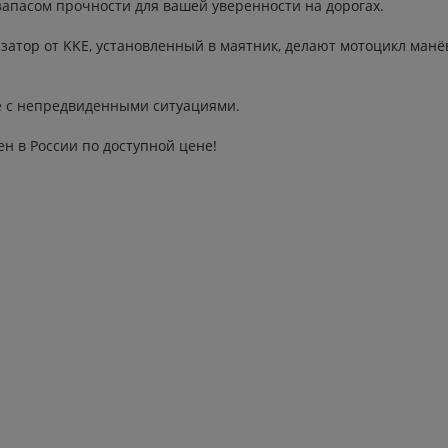
асом прочности для вашей уверенности на дорогах.
тор от KKE, установленный в маятник, делают мотоцикл манё
е с непредвиденными ситуациями.
н в России по доступной цене!