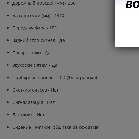
Дорожный просвет (мм) - 250
База по осям (мм) - 1310
Передняя фара - LED
Задний стоп-сигнал - Да
Поворотники - Да
Звуковой сигнал - Да
Приборная панель - LCD (Электронная)
Счет-моточасов - Нет
Сигнализация - Нет
Багажник - Нет
Сидение - Мягкое, обшивка из кож-зама