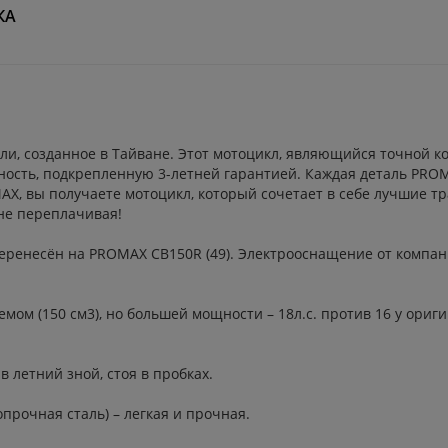
КА
, созданное в Тайване. Этот мотоцикл, являющийся точной ко
ность, подкрепленную 3-летней гарантией. Каждая деталь PRO
AX, вы получаете мотоцикл, который сочетает в себе лучшие т
не переплачивая!
несён на PROMAX CB150R (49). Электрооснащение от компании
м (150 см3), но большей мощности – 18л.с. против 16 у ориги
летний зной, стоя в пробках.
очная сталь) – легкая и прочная.