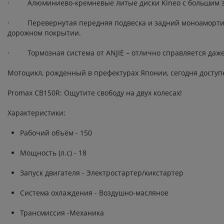
· Алюминиево-кремневые литые диски Kineo с большим зап
· Перевернутая передняя подвеска и задний моноамортиза
дорожном покрытии.
· Тормозная система от ANJIE – отлично справляется даж
Мотоцикл, рожденный в префектурах Японии, сегодня доступе
Promax CB150R: Ощутите свободу на двух колесах!
Характеристики:
Рабочий объём - 150
Мощность (л.с) - 18
Запуск двигателя - Электростартер/кикстартер
Система охлаждения - Воздушно-масляное
Трансмиссия -Механика