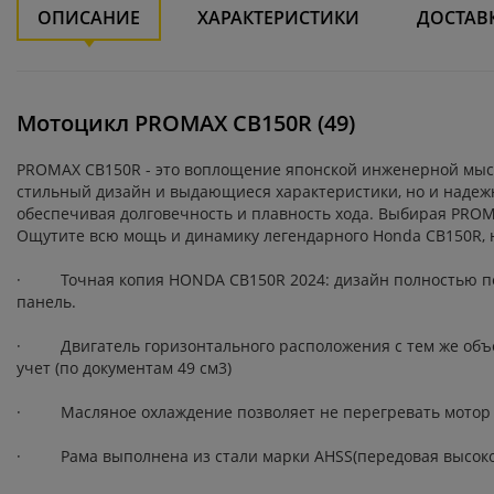
ОПИСАНИЕ
ХАРАКТЕРИСТИКИ
ДОСТАВ
Мотоцикл PROMAX CB150R (49)
PROMAX CB150R - это воплощение японской инженерной мысли
стильный дизайн и выдающиеся характеристики, но и надеж
обеспечивая долговечность и плавность хода. Выбирая PROM
Ощутите всю мощь и динамику легендарного Honda CB150R, 
· Точная копия HONDA CB150R 2024: дизайн полностью пере
панель.
· Двигатель горизонтального расположения с тем же объемо
учет (по документам 49 см3)
· Масляное охлаждение позволяет не перегревать мотор в 
· Рама выполнена из стали марки AHSS(передовая высокопр