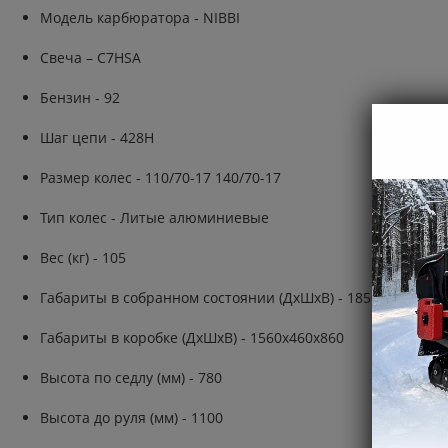
Модель карбюратора - NIBBI
Свеча – C7HSA
Бензин - 92
Шаг цепи - 428H
Размер колес - 110/70-17 140/70-17
Тип колес - Литые алюминиевые
Вес (кг) - 105
Габариты в собранном состоянии (ДхШхВ) - 1850х900х110
Габариты в коробке (ДхШхВ) - 1560x460x860
Высота по седлу (мм) - 780
Высота до руля (мм) - 1100