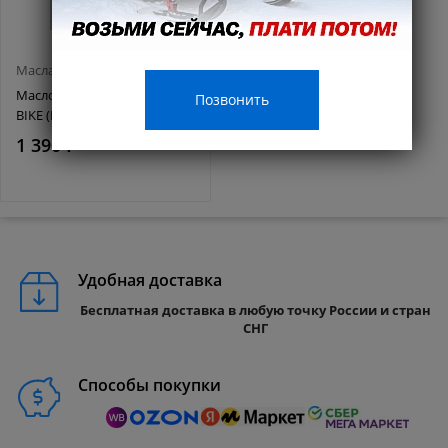
Масла и смазки
Масло MISHIMO 4T ROAD
Позвонить
BIKE (EXTRA) 10w40 1 л
1 390 ₽
Удобная доставка
Бесплатная доставка в любую точку России и стран
СНГ
Способы покупки